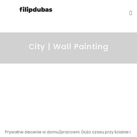
Filip Dubas
Projektowanie graficzne
City | Wall Painting
Prywatne zlecenie w domu/pracowni. Dużo czasu przy ścianie i